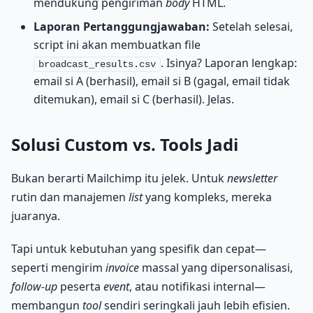
mendukung pengiriman
body
HTML.
Laporan Pertanggungjawaban:
Setelah selesai,
script ini akan membuatkan file
. Isinya? Laporan lengkap:
broadcast_results.csv
email si A (berhasil), email si B (gagal, email tidak
ditemukan), email si C (berhasil). Jelas.
Solusi Custom vs. Tools Jadi
Bukan berarti Mailchimp itu jelek. Untuk
newsletter
rutin dan manajemen
list
yang kompleks, mereka
juaranya.
Tapi untuk kebutuhan yang spesifik dan cepat—
seperti mengirim
invoice
massal yang dipersonalisasi,
follow-up
peserta
event
, atau notifikasi internal—
membangun
tool
sendiri seringkali jauh lebih efisien.