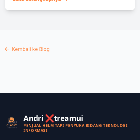
depan Amerika?
Kembali ke Blog
Andri ❌treamui
PENJUAL HELM TAPI PENYUKA BIDANG TEKNOLOGI
INFORMASI