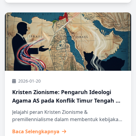
2026-01-20
Kristen Zionisme: Pengaruh Ideologi
Agama AS pada Konflik Timur Tengah &
Iran
Jelajahi peran Kristen Zionisme &
premillennialisme dalam membentuk kebijakan
AS di Timur Tengah, serta dampaknya pada
Baca Selengkapnya
potensi konflik dengan Iran.